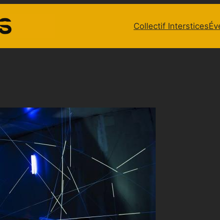
Collectif Interstices
Év